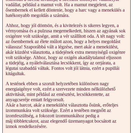
vadállat, például a mamut volt. Ha a mamut megjelent, az
ősembernek el kellett döntenie, hogy a harc vagy a menekülés a
hatékonyabb megoldás a számára.
Ahhoz, hogy jól döntsön, és a kivitelezés is sikeres legyen, a
vérnyomása és a pulzusa megemelkedett, hiszen az agyának sok
oxigénre volt szüksége, amit a vér szállított oda. A tét nagy volt:
az ősembernek az élete múlott azon, hogy a helyes megoldást
válassza! Szaporábbá vált a légzése, mert akár a menekülést,
akár küzdést választotta, a tüdejének extra mennyiségű oxigénre
volt szüksége. Ahhoz, hogy az oxigén akadálytalanul eljusson
a tüdejéig, a nyálelválasztása lecsökkent, így az orrjárata, a
légutai szabaddá váltak. Fontos volt jól látnia, ezért a pupillái
kitágultak.
A testének ebben a szorult helyzetében különösen nagy
energiaigénye volt, ezért a szervezete minden nélkülözhető
aktivitását, mint például az emésztést, lecsökkentette, az
anyagcseréje emiatt felgyorsult.
Akár a harcot, akár a menekülést választotta ősünk, erőteljes
izommunkára volt szüksége. Ezért a testében megnőtt az
izomfeszültség, a fokozott izommunkához pedig a
máj többletcukrot, azaz elegendő üzemanyagot bocsátott az
izmok rendelkezésére.