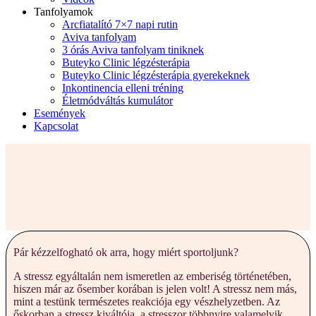
Tanfolyamok
Arcfiatalító 7×7 napi rutin
Aviva tanfolyam
3 órás Aviva tanfolyam tiniknek
Buteyko Clinic légzésterápia
Buteyko Clinic légzésterápia gyerekeknek
Inkontinencia elleni tréning
Életmódváltás kumulátor
Események
Kapcsolat
Pár kézzelfogható ok arra, hogy miért sportoljunk?
A stressz egyáltalán nem ismeretlen az emberiség történetében,
hiszen már az ősember korában is jelen volt! A stressz nem más,
mint a testünk természetes reakciója egy vészhelyzetben. Az
őskorban a stressz kiváltója, a stresszor többnyire valamelyik