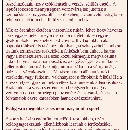
összehúzódtak, hogy csökkentsék a vérzést sérülés esetén. A
lépből fokozott mennyiségben vörösvérsejtek jutottak a
keringésbe az oxigénszállítás érdekében, a csontvelő pedig több
fehérvérsejtet termelt a fertőzés elleni harchoz.
Míg az ősember életében viszonylag ritkán, lehet, hogy havonta
csak egyszer jelent meg a mamut, a mi életünkben egyre
gyakoribbak stresszhelyzetek! Civilizált világunkban akár
naponta többször is találkozunk olyan „vészhelyzettel”, amikor a
testünk természetes reakcióként felkészít bennünket a harcra
vagy a menekülésre. Ha ezek közül bármelyik megvalósulna,
akkor helyreállna a homeosztázis, az egészséges test működési
jellemzőinek normális szintje, normalizálódna a vérnyomás, a
pulzus, a vércukorszint… Mi viszont nem állhatunk neki
verekedni vagy futkosni, valahányszor a főnökünk felhúz! Ha a
stresszhelyzet gyakran bekövetkezik, a tüneteink állandósulnak.
Kialakulnak a szív- és érrendszeri betegségek, a magas
vérnyomás, a cukorbetegség, az emésztési zavarok, és ezek a
folyamatok egyre károsabban hatnak egészségünkre.
Pedig van megoldás és ez nem más, mint a sport!
A sport hatására endorfin termelődik testünkben, ezért
boldogságot érzünk, ellenállóbbak leszünk a fertőzésekkel
szemben, normalizálódik a vérnyomásunk, a vércukorszintünk,