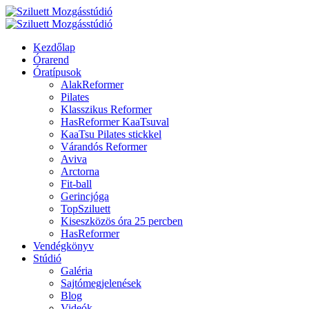
Kezdőlap
Órarend
Óratípusok
AlakReformer
Pilates
Klasszikus Reformer
HasReformer KaaTsuval
KaaTsu Pilates stickkel
Várandós Reformer
Aviva
Arctorna
Fit-ball
Gerincjóga
TopSziluett
Kiseszközös óra 25 percben
HasReformer
Vendégkönyv
Stúdió
Galéria
Sajtómegjelenések
Blog
Videók