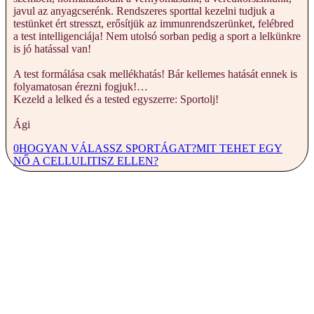
javul az anyagcserénk. Rendszeres sporttal kezelni tudjuk a
testünket ért stresszt, erősítjük az immunrendszerünket, felébred
a test intelligenciája! Nem utolsó sorban pedig a sport a lelkünkre
is jó hatással van!
A test formálása csak mellékhatás! Bár kellemes hatását ennek is
folyamatosan érezni fogjuk!…
Kezeld a lelked és a tested egyszerre: Sportolj!
Ági
0
HOGYAN VÁLASSZ SPORTÁGAT?
MIT TEHET EGY
NŐ A CELLULITISZ ELLEN?