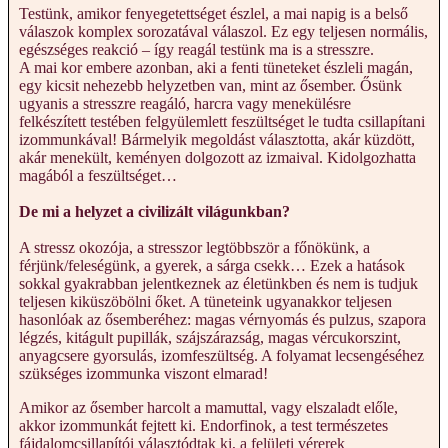
Testünk, amikor fenyegetettséget észlel, a mai napig is a belső
válaszok komplex sorozatával válaszol. Ez egy teljesen normális,
egészséges reakció – így reagál testünk ma is a stresszre.
A mai kor embere azonban, aki a fenti tüneteket észleli magán,
egy kicsit nehezebb helyzetben van, mint az ősember. Ősünk
ugyanis a stresszre reagáló, harcra vagy menekülésre
felkészített testében felgyülemlett feszültséget le tudta csillapítani
izommunkával! Bármelyik megoldást választotta, akár küzdött,
akár menekült, keményen dolgozott az izmaival. Kidolgozhatta
magából a feszültséget…
De mi a helyzet a civilizált világunkban?
A stressz okozója, a stresszor legtöbbször a főnökünk, a
férjünk/feleségünk, a gyerek, a sárga csekk… Ezek a hatások
sokkal gyakrabban jelentkeznek az életünkben és nem is tudjuk
teljesen kiküszöbölni őket. A tüneteink ugyanakkor teljesen
hasonlóak az ősemberéhez: magas vérnyomás és pulzus, szapora
légzés, kitágult pupillák, szájszárazság, magas vércukorszint,
anyagcsere gyorsulás, izomfeszültség. A folyamat lecsengéséhez
szükséges izommunka viszont elmarad!
Amikor az ősember harcolt a mamuttal, vagy elszaladt előle,
akkor izommunkát fejtett ki. Endorfinok, a test természetes
fájdalomcsillapítói választódtak ki, a felületi vérerek