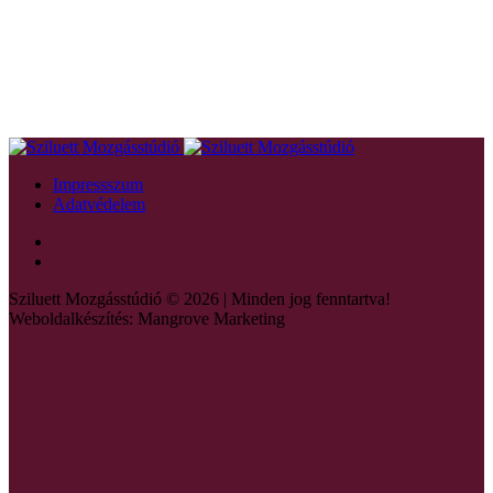
Impressszum
Adatvédelem
Sziluett Mozgásstúdió © 2026 | Minden jog fenntartva!
Weboldalkészítés: Mangrove Marketing