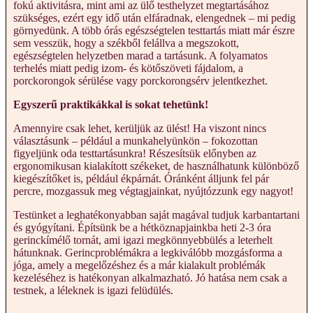
fokú aktivitásra, mint ami az ülő testhelyzet megtartásához
szükséges, ezért egy idő után elfáradnak, elengednek – mi pedig
görnyedünk. A több órás egészségtelen testtartás miatt már észre
sem vesszük, hogy a székből felállva a megszokott,
egészségtelen helyzetben marad a tartásunk. A folyamatos
terhelés miatt pedig izom- és kötőszöveti fájdalom, a
porckorongok sérülése vagy porckorongsérv jelentkezhet.
Egyszerű praktikákkal is sokat tehetünk!
Amennyire csak lehet, kerüljük az ülést! Ha viszont nincs
választásunk – például a munkahelyünkön – fokozottan
figyeljünk oda testtartásunkra! Részesítsük előnyben az
ergonomikusan kialakított székeket, de használhatunk különböző
kiegészítőket is, például ékpárnát. Óránként álljunk fel pár
percre, mozgassuk meg végtagjainkat, nyújtózzunk egy nagyot!
Testünket a leghatékonyabban saját magával tudjuk karbantartani
és gyógyítani. Építsünk be a hétköznapjainkba heti 2-3 óra
gerinckímélő tornát, ami igazi megkönnyebbülés a leterhelt
hátunknak. Gerincproblémákra a legkiválóbb mozgásforma a
jóga, amely a megelőzéshez és a már kialakult problémák
kezeléséhez is hatékonyan alkalmazható. Jó hatása nem csak a
testnek, a léleknek is igazi felüdülés.