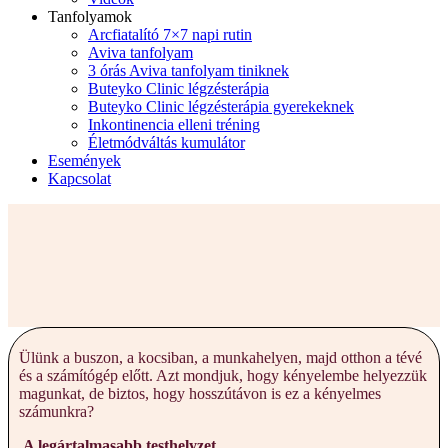
Tanfolyamok
Arcfiatalító 7×7 napi rutin
Aviva tanfolyam
3 órás Aviva tanfolyam tiniknek
Buteyko Clinic légzésterápia
Buteyko Clinic légzésterápia gyerekeknek
Inkontinencia elleni tréning
Életmódváltás kumulátor
Események
Kapcsolat
Ülünk a buszon, a kocsiban, a munkahelyen, majd otthon a tévé
és a számítógép előtt. Azt mondjuk, hogy kényelembe helyezzük
magunkat, de biztos, hogy hosszútávon is ez a kényelmes
számunkra?
A legártalmasabb testhelyzet