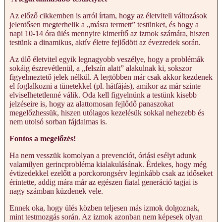
Az előző cikkemben is arról írtam, hogy az életviteli változások
jelentősen megterhelik a „másra termett” testünket, és hogy a
napi 10-14 óra ülés mennyire kimerítő az izmok számára, hiszen
testünk a dinamikus, aktív életre fejlődött az évezredek során.
Az ülő életvitel egyik legnagyobb veszélye, hogy a problémák
sokáig észrevétlenül, a „felszín alatt” alakulnak ki, sokszor
figyelmeztető jelek nélkül. A legtöbben már csak akkor kezdenek
el foglalkozni a tünetekkel (pl. hátfájás), amikor az már szinte
elviselhetetlenné válik. Oda kell figyelnünk a testünk kisebb
jelzéseire is, hogy az alattomosan fejlődő panaszokat
megelőzhessük, hiszen utólagos kezelésük sokkal nehezebb és
nem utolsó sorban fájdalmas is.
Fontos a megelőzés!
Ha nem vesszük komolyan a prevenciót, óriási esélyt adunk
valamilyen gerincprobléma kialakulásának. Érdekes, hogy még
évtizedekkel ezelőtt a porckorongsérv leginkább csak az időseket
érintette, addig mára már az egészen fiatal generáció tagjai is
nagy számban küzdenek vele.
Ennek oka, hogy ülés közben teljesen más izmok dolgoznak,
mint testmozgás során. Az izmok azonban nem képesek olyan