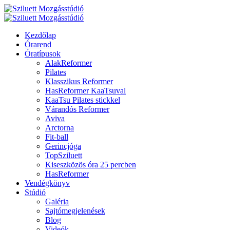
Kezdőlap
Órarend
Óratípusok
AlakReformer
Pilates
Klasszikus Reformer
HasReformer KaaTsuval
KaaTsu Pilates stickkel
Várandós Reformer
Aviva
Arctorna
Fit-ball
Gerincjóga
TopSziluett
Kiseszközös óra 25 percben
HasReformer
Vendégkönyv
Stúdió
Galéria
Sajtómegjelenések
Blog
Videók